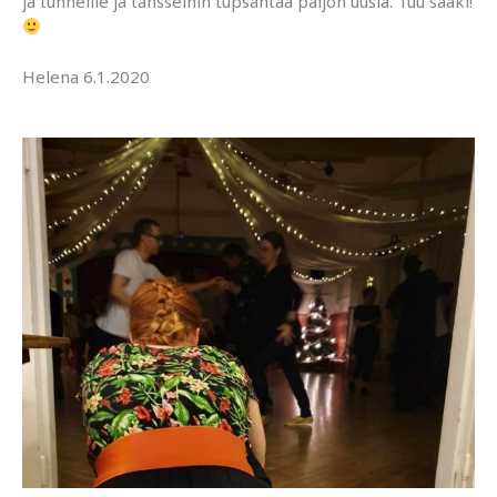
ja tunneille ja tansseihin tupsahtaa paljon uusia. Tuu sääki!
Helena 6.1.2020