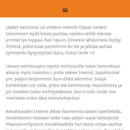
Uudet nettisivut
Siirry
Päävalikko
sisältöön
Uudet nettisivut on vihdoin valmiit! Olipas näiden
tekeminen kyllä kivaa puuhaa, vaikka välillä meinas
ymmärrys loppua ihan täysin. Onneksi lähipiiristä löytyy
ihmisiä, jotka osaa paremmin ku ite ja jaksaa auttaa
tyhmienki kysymysten kans, kiitos teille <3
Uusien nettisivujen myötä nettisivuille tulee tammikuun
aikana myös kalenteri, josta näkee treenit, tapahtumat
ym. paljon helpommin kuin ehkä aiemmin. Sivuja
kehitetään siis vielä, joten älä hämmenny muutoksista ja
jos mieleen tulee kehitysideoita, kerro toki mulle niin
mietitään onko idea toteutettavissa.
Kevätkauden treenit alkaa huomenna salsan opettelulla,
toivottavasti mukaan tulee taas paljon uusia tanssijoita!
Yleensä erityisesti kevätkaudella harrastus ottaa vauhtia