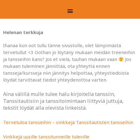
Helenan terkkuja
Siirry
Päävalikko
sisältöön
Helenan terkkuja
Ihanaa kun oot tullu tänne sivustolle, olet lämpimästä
tervetullut <3 Oothan jo löytäny mukaan meidän treeneihin
ja tansseihin kans? Jos et vielä, tuuhan mukaan vaan
Jos
mukaan tuleminen jännittää, ota yhteyttä ennen
tansseja/kursseja niin jännitys helpottaa, yhteystiedoista
löydät tarvittavat tiedot yhteydenottoa varten.
Aina välillä mulle tulee halu kirjoitella tanssiin,
Tanssitautisiin ja tanssitoimintaan liittyviä juttuja,
tekstit löydät alla olevista linkeistä.
Tervetuloa tansseihin – vinkkejä Tanssitautisten tansseihin
Vinkkejä uusille tanssitunneille tuleville